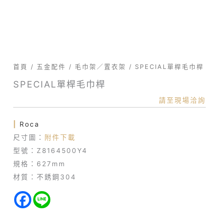
首頁
/
五金配件
/
毛巾架／置衣架
/ SPECIAL單桿毛巾桿
SPECIAL單桿毛巾桿
請至現場洽詢
|
Roca
尺寸圖：
附件下載
型號：Z8164500Y4
規格：627mm
材質：不銹鋼304