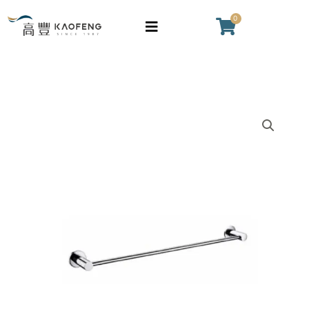
跳
0
購
至
物
主
籃
要
內
容