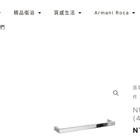
精品衛浴
質感生活
Armani Roca
們
N
首
單
件
桿
N
毛
(
巾
N
架