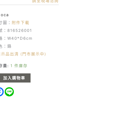
請至現場洽詢
0cm)
Roca
寸圖：
附件下載
號：816526001
格：W40*D6cm
色：鉻
展示品出清 (門市展示中)
存量:
1 件庫存
加入購物車