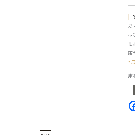
(4
數
|
量
尺
型
規
顏
*
庫