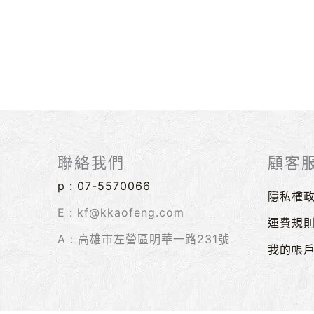
聯絡我們
顧客
p :
07-5570066
隱私權
E : kf@kkaofeng.com
運費規
A : 高雄市左營區明華一路231號
我的帳