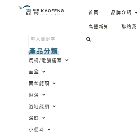
跳
首頁
品牌介紹
至
主
搜尋產品
高豐新知
聯絡我
要
內
容
產品分類
馬桶/電腦桶蓋
面盆
面盆龍頭
淋浴
浴缸龍頭
浴缸
小便斗