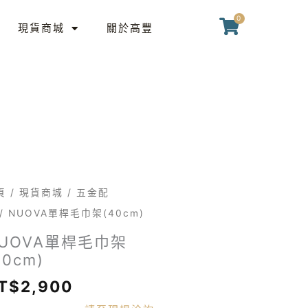
桿
0
購
毛
現貨商城
關於高豐
物
巾
籃
架
(40cm)
數
量
UOVA
頁
/
現貨商城
/
五金配
/ NUOVA單桿毛巾架(40cm)
UOVA單桿毛巾架
40cm)
T$
2,900