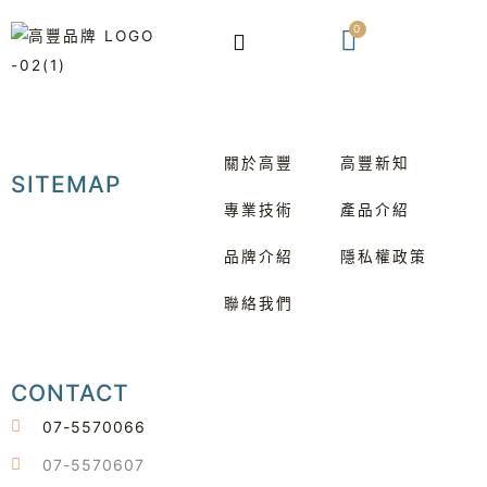
跳
0
購
至
物
主
籃
要
內
容
關於高豐
高豐新知
SITEMAP
專業技術
產品介紹
品牌介紹
隱私權政策
聯絡我們
CONTACT
07-5570066
07-5570607