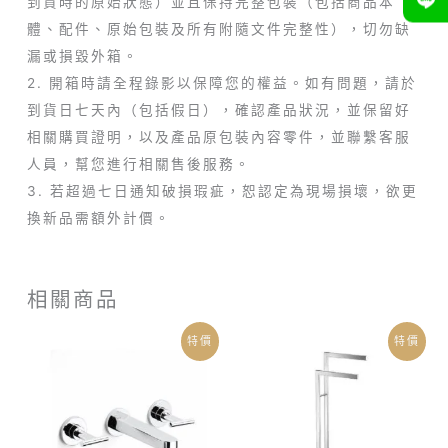
到貨時的原始狀態）並且保持完整包裝（包括商品本
體、配件、原始包裝及所有附隨文件完整性），切勿缺
漏或損毀外箱。
2. 開箱時請全程錄影以保障您的權益。如有問題，請於
到貨日七天內（包括假日），確認產品狀況，並保留好
相關購買證明，以及產品原包裝內容零件，並聯繫客服
人員，幫您進行相關售後服務。
3. 若超過七日通知破損瑕疵，恕認定為現場損壞，欲更
換新品需額外計價。
相關商品
目
原
原
目
特價
特價
前
始
始
前
價
價
價
價
格：
格：
格：
格：
NT$8,900。
NT$12,000。
NT$18,900。
NT$10,900。