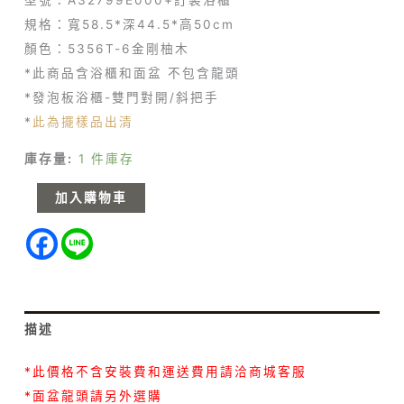
型號：A32799E000+訂製浴櫃
規格：寬58.5*深44.5*高50cm
顏色：5356T-6金剛柚木
*此商品含浴櫃和面盆 不包含龍頭
*發泡板浴櫃-雙門對開/斜把手
*
此為擺樣品出清
庫存量:
1 件庫存
加入購物車
描述
*此價格不含安裝費和運送費用請洽商城客服
*面盆龍頭請另外選購