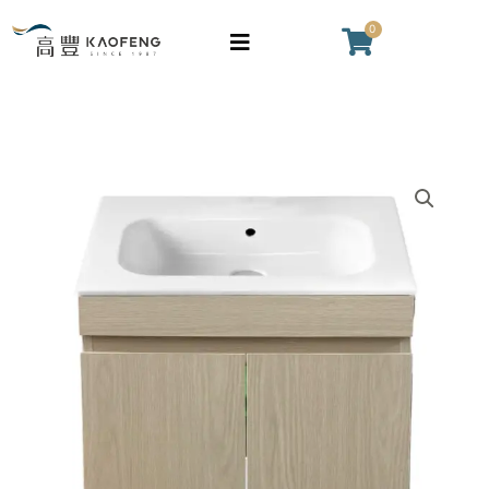
盆
跳
0
購
雙
至
物
門
主
籃
對
要
開
內
(左
容
VAICTORIA
側
面
開
盆
衛
雙
生
門
紙
對
孔)
開
浴
(左
櫃
側
組
開
(60cm)
衛
數