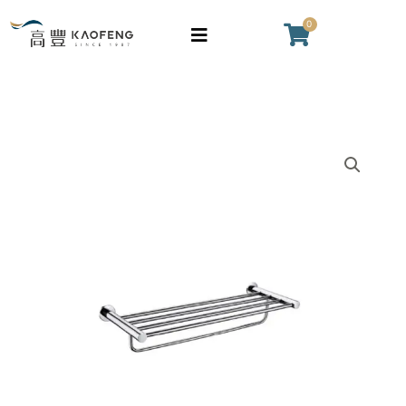
跳
0
購
至
物
主
籃
要
內
容