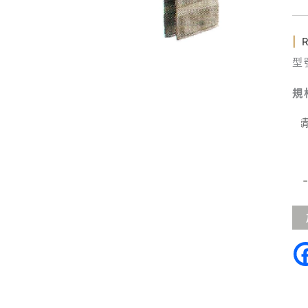
數
量
|
型號
規