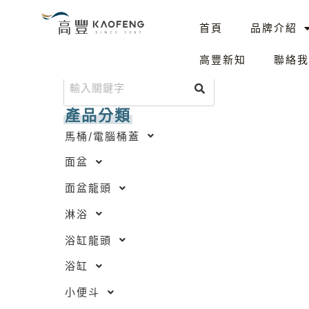
跳
首頁
品牌介紹
至
主
搜尋產品
高豐新知
聯絡我
要
內
容
產品分類
馬桶/電腦桶蓋
面盆
面盆龍頭
淋浴
浴缸龍頭
浴缸
小便斗