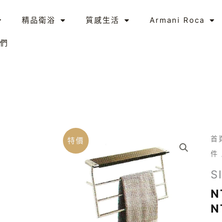
精品衛浴
質感生活
Armani Roca
們
SI
首
特價
多
件
層
S
毛
N
巾
N
架