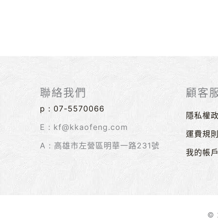
聯絡我們
顧客
p :
07-5570066
隱私權
E : kf@kkaofeng.com
運費規
A : 高雄市左營區明華一路231號
我的帳
© 