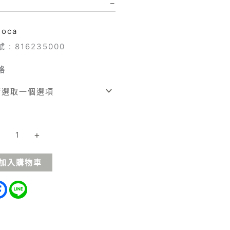
NT$3,000
–
Roca
 : 816235000
格
-
+
加入購物車