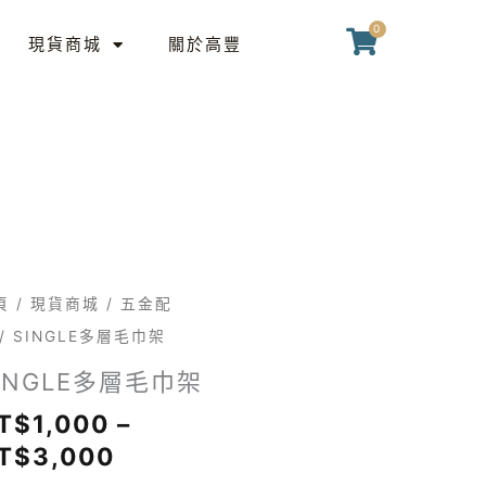
範
0
購
圍：
現貨商城
關於高豐
物
NT$1,000
籃
到
NT$3,000
價
NGLE
頁
/
現貨商城
/
五金配
格
/ SINGLE多層毛巾架
範
INGLE多層毛巾架
圍：
T$
1,000
–
NT$1,000
T$
3,000
到