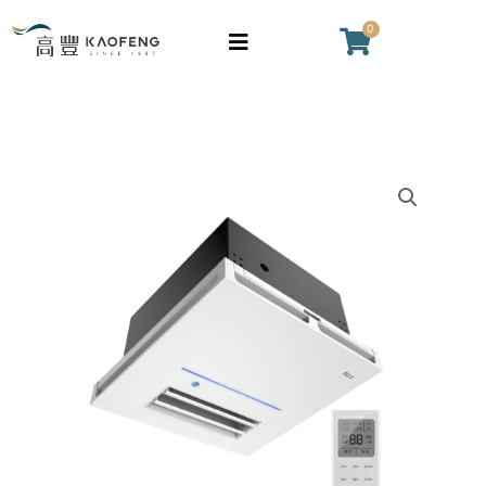
跳
0
購
至
物
主
籃
要
內
容