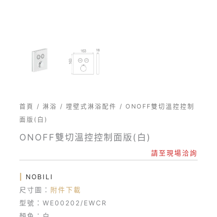
首頁
/
淋浴
/
埋壁式淋浴配件
/ ONOFF雙切溫控控制
面版(白)
ONOFF雙切溫控控制面版(白)
請至現場洽詢
|
NOBILI
尺寸圖：
附件下載
型號：WE00202/EWCR
顏色：白