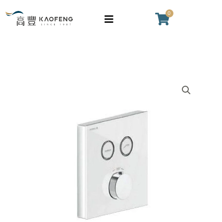
跳
0
購
至
物
主
籃
要
內
容