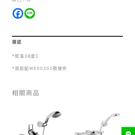
描述
*恆溫38度C
*須搭配WE00202預埋件
相關商品