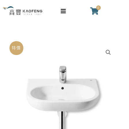
掛
跳
0
購
式
至
物
面
主
籃
盆
要
(65cm)
內
數
容
原
目
MERIDIAN
特價
量
始
前
壁
價
價
掛
格：
格：
式
NT$13,600。
NT$10,500
面
盆
(65cm)
數
量