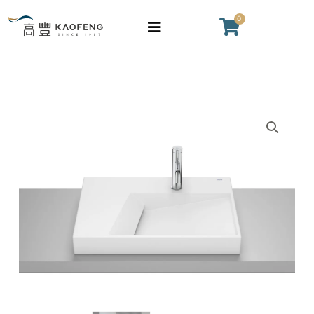
跳
0
購
至
物
主
籃
要
內
容