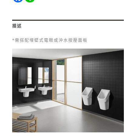
描述
*需搭配埋壁式電眼或沖水按壓面板