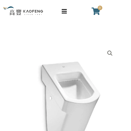
跳
0
購
至
物
主
籃
要
內
容