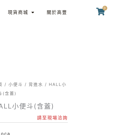
0
購
現貨商城
關於高豐
物
籃
頁
/
小便斗
/
背進水
/ HALL小
斗(含蓋)
ALL小便斗(含蓋)
請至現場洽詢
Roca