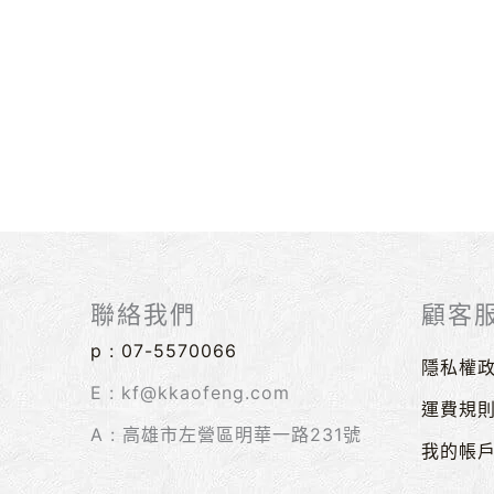
聯絡我們
顧客
p :
07-5570066
隱私權
E : kf@kkaofeng.com
運費規
A : 高雄市左營區明華一路231號
我的帳