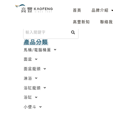
跳
首頁
品牌介紹
至
主
搜尋產品
高豐新知
聯絡我
要
內
容
產品分類
馬桶/電腦桶蓋
面盆
面盆龍頭
淋浴
浴缸龍頭
浴缸
小便斗