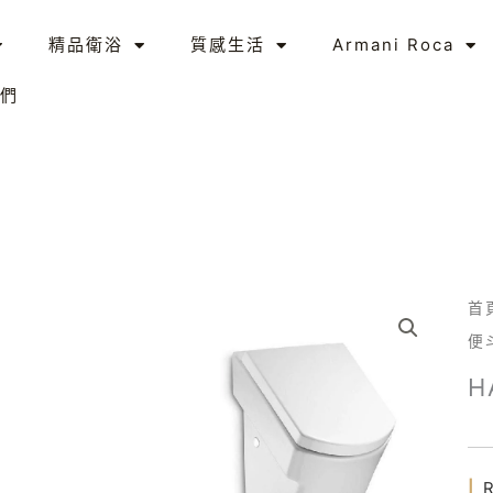
精品衛浴
質感生活
Armani Roca
們
首
便
H
|