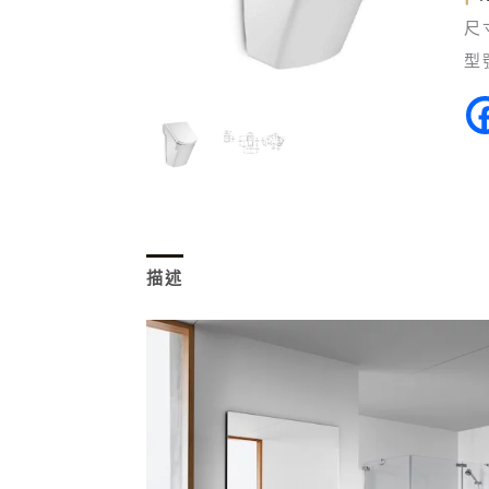
尺
型
描述