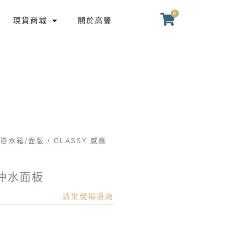
0
購
現貨商城
關於高豐
物
籃
掛水箱/面版
/ GLASSY 感應
式沖水面板
請至現場洽詢