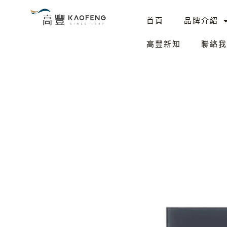
跳
首頁
品牌介紹
至
主
高豐新知
聯絡我
要
內
容