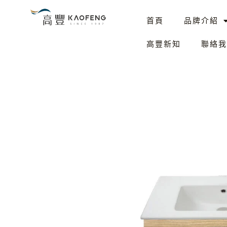
跳
首頁
品牌介紹
至
主
高豐新知
聯絡我
要
內
容