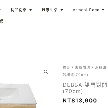
精品衛浴
質感生活
Armani Roca
們
DEBBA
首頁
/
現貨商城
/
浴櫃組
雙
浴櫃組(70cm)
門
DEBBA 雙門對
對
(70cm)
開
NT$
13,900
(衛