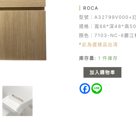
生
|
ROCA
紙
型號：A32799V000
孔)
規格：寬68*深48*高
浴
顏色：7103-NC-6麗
櫃
*
此為擺樣品出清
組
(70cm)
庫存量:
1 件庫存
數
加入購物車
量