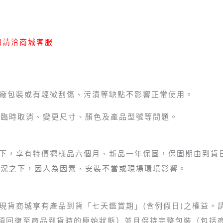
用請洽商城客服
無原廠包裝或有輕微刮傷、污漬等缺點不影響正常使用。
受理臨時取消、變更尺寸、顏色及產品型號等問題。
況之下，享有特價擺樣品六個月、新品一年保固，保固期由到貨
用情況之下，因人為因素、安裝不當或現場環境影響。
豐現貨商城享有產品到貨「七天鑑賞期」(含例假日)之權益
須回復至商品到貨時的原始狀態）並且保持完整包裝（包括