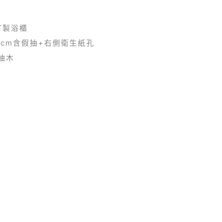
+訂製浴櫃
50cm含假抽+右側衛生紙孔
江柚木