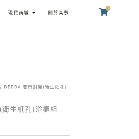
門
0
購
對
現貨商城
關於高豐
物
開
籃
(衛
生
紙
孔)
浴
櫃
組
/ DEBBA 雙門對開(衛生紙孔)
(70cm)
數
開(衛生紙孔)浴櫃組
量