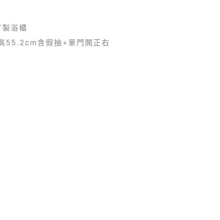
+訂製浴櫃
*高55.2cm含假抽+單門開正右