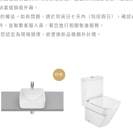
缺漏或損毀外箱。
障您的權益。如有問題，請於到貨日七天內（包括假日），確
件，並聯繫客服人員，幫您進行相關售後服務。
疵，恕認定為現場損壞，欲更換新品需額外計價。
原
目
特價
始
前
價
價
格：
格：
NT$20,500。
NT$16,900。