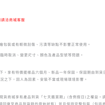
用請洽商城客服
無原廠包裝或有輕微刮傷、污漬等缺點不影響正常使用。
受理臨時取消、變更尺寸、顏色及產品型號等問題。
況之下，享有特價擺樣品六個月、新品一年保固，保固期由到貨
用情況之下，因人為因素、安裝不當或現場環境影響。
豐現貨商城享有產品到貨「七天鑑賞期」(含例假日)之權益
須回復至商品到貨時的原始狀態）並且保持完整包裝（包括