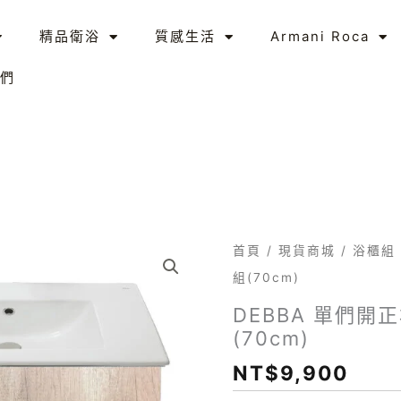
精品衛浴
質感生活
Armani Roca
們
DEBBA
首頁
/
現貨商城
/
浴櫃組
單
組(70cm)
們
DEBBA 單們開
開
(70cm)
正
NT$
9,900
右