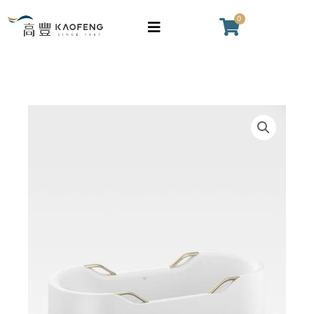
跳
0
購
至
物
主
籃
要
內
容