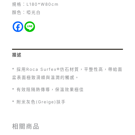
規格：L180*W80cm
顏色：啞光白
描述
* 採用Roca Surfex®仿石材質，平整性高，帶給面
盆表面極致滑順與溫潤的觸感。
* 有效阻隔熱傳導，保溫效果極佳
* 附米灰色(Greige)扶手
相關商品