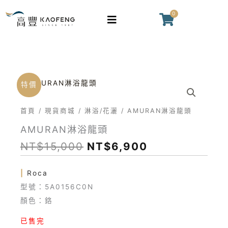
跳
0
購
至
物
主
籃
要
內
容
原
目
特價
始
前
價
價
首頁
/
現貨商城
/
淋浴/花灑
/ AMURAN淋浴龍頭
格：
格：
AMURAN淋浴龍頭
NT$15,000。
NT$6,900。
NT$
15,000
NT$
6,900
|
Roca
型號：5A0156C0N
顏色：鉻
已售完