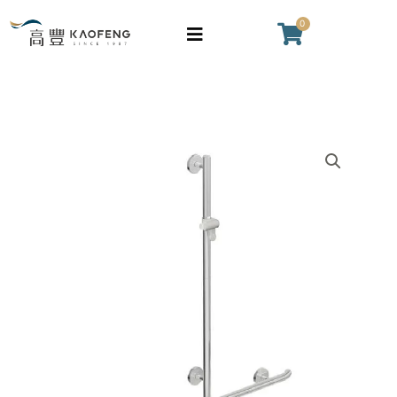
列
跳
0
購
升
至
物
降
主
籃
桿
要
附
內
扶
容
950
手
系
數
列
量
升
降
桿
附
扶
手
數
量