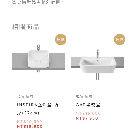
欲更換新品需額外計價。
相關商品
原
目
目
原
特價
特價
始
前
前
始
價
價
價
價
格：
格：
格：
格：
NT$20,500。
NT$16,900。
NT$7,950。
NT$15,000。
現貨商城
現貨商城
INSPIRA立體盆(方
GAP半崁盆
形/37cm)
NT$
15,000
NT$
7,950
NT$
20,500
NT$
16,900