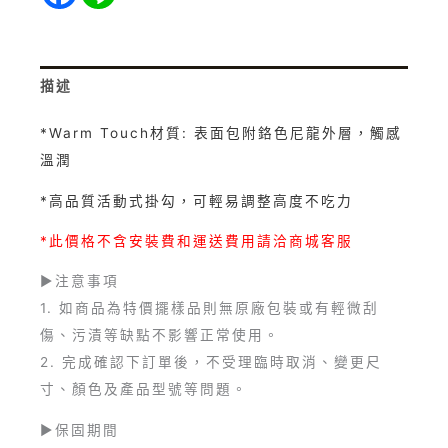
描述
*Warm Touch材質: 表面包附鉻色尼龍外層，觸感
溫潤
*高品質活動式掛勾，可輕易調整高度不吃力
*此價格不含安裝費和運送費用請洽商城客服
►注意事項
1. 如商品為特價擺樣品則無原廠包裝或有輕微刮
傷、污漬等缺點不影響正常使用。
2. 完成確認下訂單後，不受理臨時取消、變更尺
寸、顏色及產品型號等問題。
►保固期間