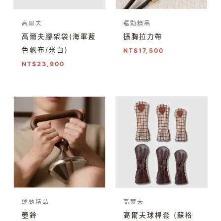
高爾夫
運動精品
高爾夫腳架袋(海軍藍
擴胸拉力帶
色帆布/米白)
NT$
17,500
NT$
23,900
價
格
範
圍：
NT$110,500
到
NT$144,500
運動精品
高爾夫
壺鈴
高爾夫球桿套 (蘇格