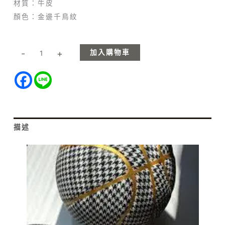
材質：牛皮
顏色：金邊千鳥紋
加入購物車
-
+
描述