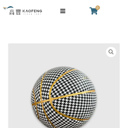
籃
跳
0
購
球
至
物
(金
主
籃
邊
要
千
內
鳥
容
皮
紋)
革
數
籃
量
球
(金
邊
千
鳥
紋)
數
量