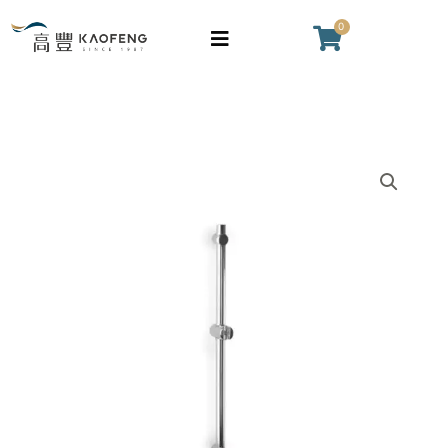
桿
跳
0
購
數
至
物
量
主
籃
要
內
容
升
降
桿
數
量